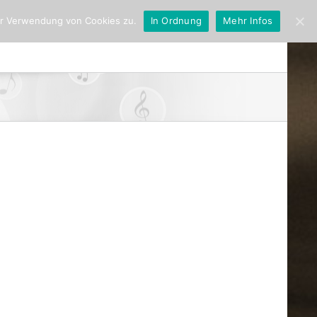
er Verwendung von Cookies zu.
In Ordnung
Mehr Infos
027
Orte
Zur Person
Presse
Kontakt