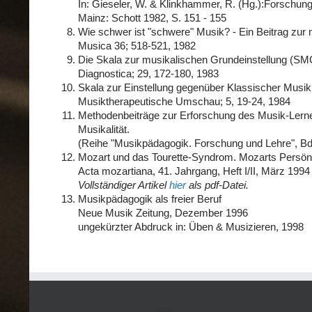
In: Gieseler, W. & Klinkhammer, R. (Hg.):Forschun
Mainz: Schott 1982, S. 151 - 155
Wie schwer ist "schwere" Musik? - Ein Beitrag zur
Musica 36; 518-521, 1982
Die Skala zur musikalischen Grundeinstellung (SM
Diagnostica; 29, 172-180, 1983
Skala zur Einstellung gegenüber Klassischer Musi
Musiktherapeutische Umschau; 5, 19-24, 1984
Methodenbeiträge zur Erforschung des Musik-Lerne
Musikalität.
(Reihe "Musikpädagogik. Forschung und Lehre", Bd. 
Mozart und das Tourette-Syndrom. Mozarts Persönli
Acta mozartiana, 41. Jahrgang, Heft I/II, März 1994
Vollständiger Artikel
hier
als pdf-Datei.
Musikpädagogik als freier Beruf
Neue Musik Zeitung, Dezember 1996
ungekürzter Abdruck in: Üben & Musizieren, 1998