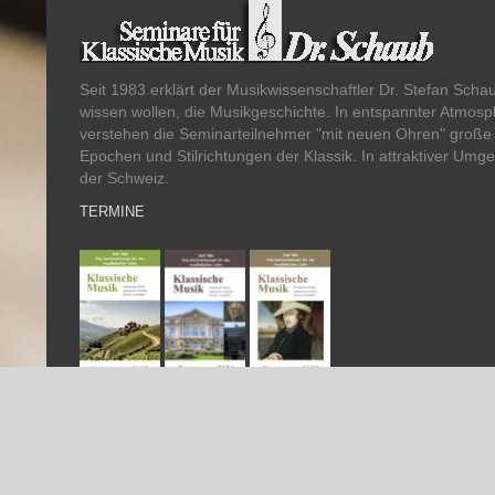
Seit 1983 erklärt der Musikwissenschaftler Dr. Stefan Scha
wissen wollen, die Musikgeschichte. In entspannter Atmos
verstehen die Seminarteilnehmer "mit neuen Ohren" große 
Epochen und Stilrichtungen der Klassik. In attraktiver Um
der Schweiz.
TERMINE
© Musikseminare.de | Dr. Stefan Schaub | Webdesign
Ortenau Media