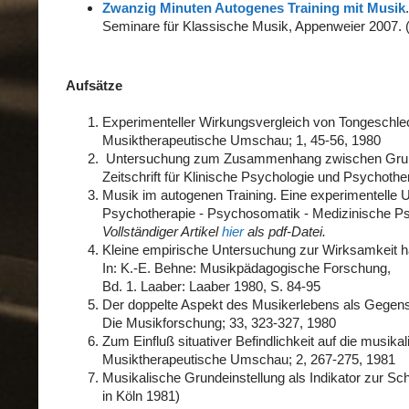
Zwanzig Minuten Autogenes Training mit Musik
Seminare für Klassische Musik, Appenweier 2007. (v
Aufsätze
Experimenteller Wirkungsvergleich von Tongeschle
Musiktherapeutische Umschau; 1, 45-56, 1980
Untersuchung zum Zusammenhang zwischen Grunds
Zeitschrift für Klinische Psychologie und Psychothe
Musik im autogenen Training. Eine experimentelle 
Psychotherapie - Psychosomatik - Medizinische Ps
Vollständiger Artikel
hier
als pdf-Datei.
Kleine empirische Untersuchung zur Wirksamkeit ha
In: K.-E. Behne: Musikpädagogische Forschung,
Bd. 1. Laaber: Laaber 1980, S. 84-95
Der doppelte Aspekt des Musikerlebens als Gegenst
Die Musikforschung; 33, 323-327, 1980
Zum Einfluß situativer Befindlichkeit auf die musika
Musiktherapeutische Umschau; 2, 267-275, 1981
Musikalische Grundeinstellung als Indikator zur S
in Köln 1981)