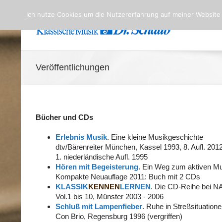
Ich nutze Cookies um die Nutzererfahrung auf meiner Website
Veröffentlichungen
Bücher und CDs
Erlebnis Musik
. Eine kleine Musikgeschichte
dtv/Bärenreiter München, Kassel 1993, 8. Aufl. 2012
1. niederländische Aufl. 1995
Hören mit Begeisterung
. Ein Weg zum aktiven Mu
Kompakte Neuauflage 2011: Buch mit 2 CDs
KLASSIK
KENNEN
LERNEN
. Die CD-Reihe bei 
Vol.1 bis 10, Münster 2003 - 2006
Schluß mit Lampenfieber
. Ruhe in Streßsituatio
Con Brio, Regensburg 1996 (vergriffen)