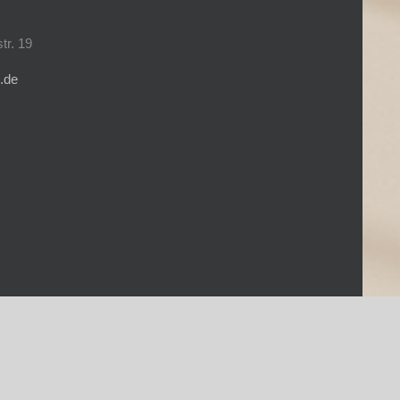
tr. 19
.de