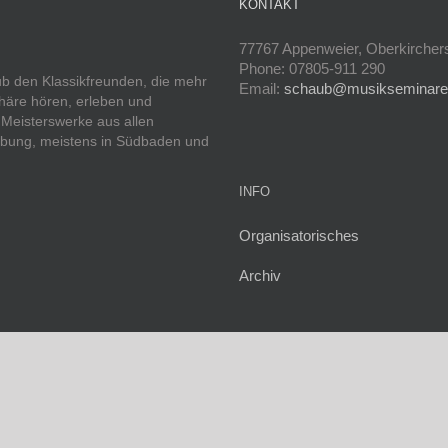
KONTAKT
77767 Appenweier, Oberkirchers
Phone: 07805-911 290
ub den Klassikfreunden, die mehr
Email:
schaub@musikseminare
phäre hören, erleben und
Meisterswerke aus allen
gebung, meistens in Südbaden und
INFO
Organisatorisches
Archiv
|
Impressum
|
Datenschutz