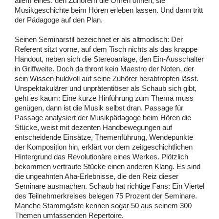
allem eines: den Zuhörern die Ohren öffnen, sie
Musikgeschichte beim Hören erleben lassen. Und dann tritt
der Pädagoge auf den Plan.
Seinen Seminarstil bezeichnet er als altmodisch: Der
Referent sitzt vorne, auf dem Tisch nichts als das knappe
Handout, neben sich die Stereoanlage, den Ein-Ausschalter
in Griffweite. Doch da thront kein Maestro der Noten, der
sein Wissen huldvoll auf seine Zuhörer herabtropfen lässt.
Unspektakulärer und unprätentiöser als Schaub sich gibt,
geht es kaum: Eine kurze Hinführung zum Thema muss
genügen, dann ist die Musik selbst dran. Passage für
Passage analysiert der Musikpädagoge beim Hören die
Stücke, weist mit dezenten Handbewegungen auf
entscheidende Einsätze, Themenführung, Wendepunkte
der Komposition hin, erklärt vor dem zeitgeschichtlichen
Hintergrund das Revolutionäre eines Werkes. Plötzlich
bekommen vertraute Stücke einen anderen Klang. Es sind
die ungeahnten Aha-Erlebnisse, die den Reiz dieser
Seminare ausmachen. Schaub hat richtige Fans: Ein Viertel
des Teilnehmerkreises belegen 75 Prozent der Seminare.
Manche Stammgäste kennen sogar 50 aus seinem 300
Themen umfassenden Repertoire.