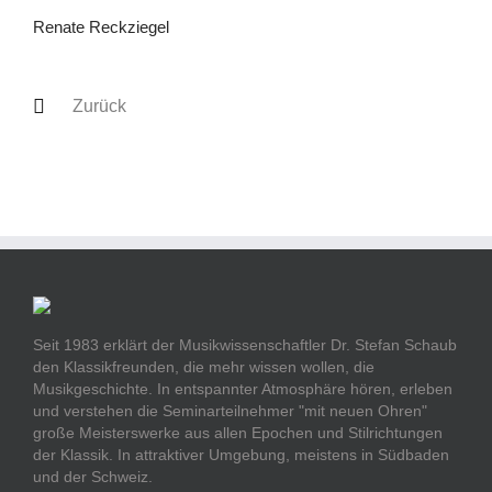
Renate Reckziegel
Zurück
Seit 1983 erklärt der Musikwissenschaftler Dr. Stefan Schaub
den Klassikfreunden, die mehr wissen wollen, die
Musikgeschichte. In entspannter Atmosphäre hören, erleben
und verstehen die Seminarteilnehmer "mit neuen Ohren"
große Meisterswerke aus allen Epochen und Stilrichtungen
der Klassik. In attraktiver Umgebung, meistens in Südbaden
und der Schweiz.