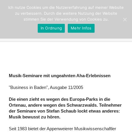
Ich nutze Cookies um die Nutzererfahrung auf meiner Website
zu verbessern. Durch die weitere Nutzung der Website
stimmen Sie der Verwendung von Cookies zu.
In Ordnung
Mehr Infos
Kurzurlaub im Land der Töne
Musik-Seminare mit ungeahnten Aha-Erlebnissen
"Business in Baden", Ausgabe 11/2005
Die einen zieht es wegen des Europa-Parks in die
Ortenau, andere wegen des Schwarzwalds. Teilnehmer
der Seminare von Stefan Schaub lockt etwas anderes:
Musik bewusst zu hören.
Seit 1983 bietet der Appenweierer Musikwissenschaftler