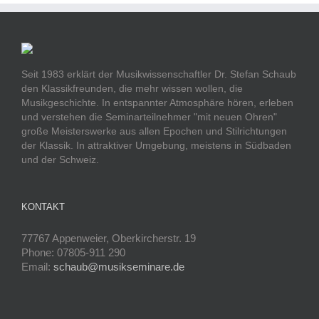
Seit 1983 erklärt der Musikwissenschaftler Dr. Stefan Schaub
den Klassikfreunden, die mehr wissen wollen, die
Musikgeschichte. In entspannter Atmosphäre hören, erleben
und verstehen die Seminarteilnehmer "mit neuen Ohren"
große Meisterswerke aus allen Epochen und Stilrichtungen
der Klassik. In attraktiver Umgebung, meistens in Südbaden
und der Schweiz.
KONTAKT
77767 Appenweier, Oberkircherstr. 19
Phone: 07805-911 290
Email:
schaub@musikseminare.de